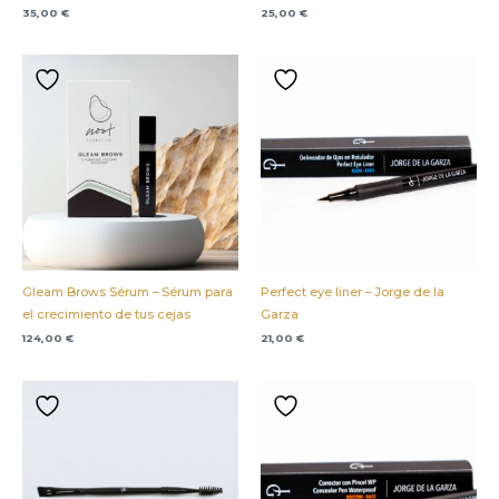
35,00
€
25,00
€
Gleam Brows Sérum – Sérum para
Perfect eye liner – Jorge de la
el crecimiento de tus cejas
Garza
124,00
€
21,00
€