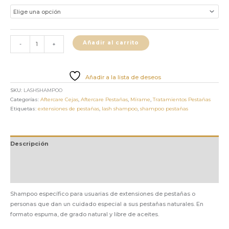
Añadir al carrito
-
+
Añadir a la lista de deseos
SKU:
LASHSHAMPOO
Categorías:
Aftercare Cejas
,
Aftercare Pestañas
,
Mírame
,
Tratamientos Pestañas
Etiquetas:
extensiones de pestañas
,
lash shampoo
,
shampoo pestañas
Descripción
Información adicional
Valoraciones (0)
Shampoo específico para usuarias de extensiones de pestañas o
personas que dan un cuidado especial a sus pestañas naturales. En
formato espuma, de grado natural y libre de aceites.