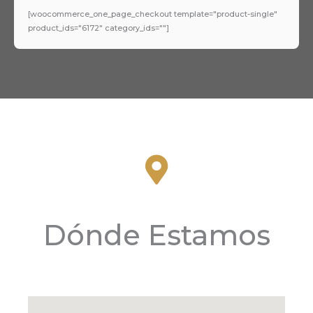
[woocommerce_one_page_checkout template="product-single"
product_ids="6172" category_ids=""]
Dónde Estamos