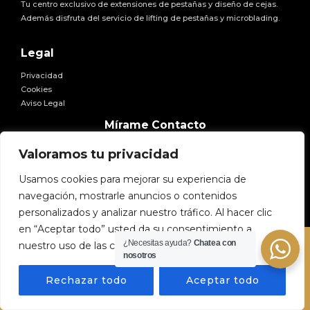
Tu centro exclusivo de extensiones de pestañas y diseño de cejas.
Además disfruta del servicio de lifting de pestañas y microblading.
Legal
Privacidad
Cookies
Aviso Legal
Facebook
Twitter
Instagram
Pinterest
YouTube
Mírame Contacto
E-mail:
hola@miramexxl.com
Valoramos tu privacidad
Usamos cookies para mejorar su experiencia de
navegación, mostrarle anuncios o contenidos
personalizados y analizar nuestro tráfico. Al hacer clic
en “Aceptar todo” usted da su consentimiento a
¿Necesitas ayuda?
Chatea con
nuestro uso de las cookies.
Copyright © 2026 Mírame
nosotros
Rechazar todo
Aceptar todo