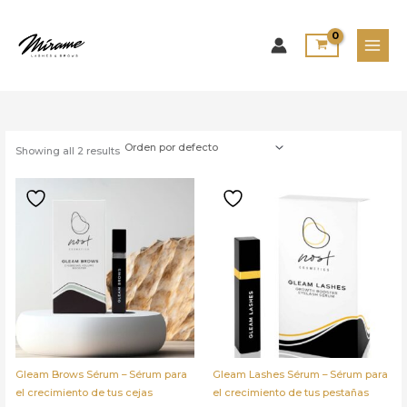
Ir
al
contenido
Showing all 2 results
Gleam Brows Sérum – Sérum para
Gleam Lashes Sérum – Sérum para
el crecimiento de tus cejas
el crecimiento de tus pestañas