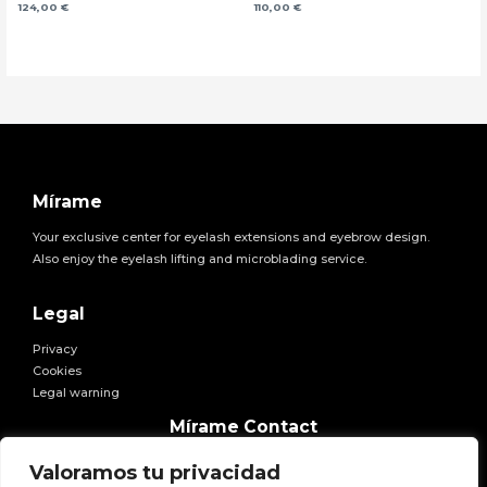
124,00
€
110,00
€
Mírame
Your exclusive center for eyelash extensions and eyebrow design.
Also enjoy the eyelash lifting and microblading service.
Legal
Privacy
Cookies
Legal warning
Facebook
Twitter
Instagram
Pinterest
YouTube
Mírame Contact
E-mail:
hola@miramexxl.com
Valoramos tu privacidad