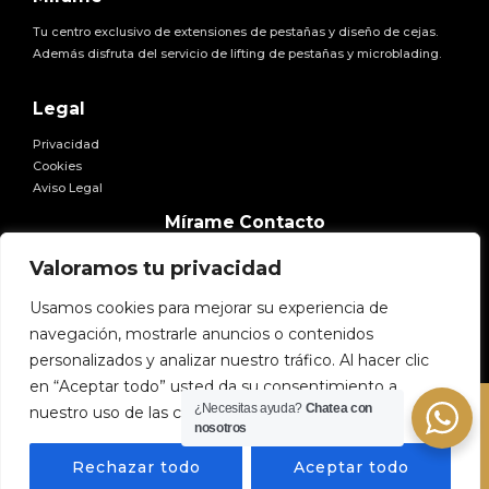
Tu centro exclusivo de extensiones de pestañas y diseño de cejas.
Además disfruta del servicio de lifting de pestañas y microblading.
Legal
Privacidad
Cookies
Aviso Legal
Facebook
Twitter
Instagram
Pinterest
YouTube
Mírame Contacto
E-mail:
hola@miramexxl.com
Valoramos tu privacidad
Usamos cookies para mejorar su experiencia de
navegación, mostrarle anuncios o contenidos
personalizados y analizar nuestro tráfico. Al hacer clic
en “Aceptar todo” usted da su consentimiento a
¿Necesitas ayuda?
Chatea con
nuestro uso de las cookies.
Copyright © 2026 Mírame
nosotros
Rechazar todo
Aceptar todo