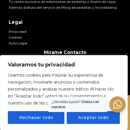
Tu centro exclusivo de extensiones de pestañas y diseño de cejas.
Además disfruta del servicio de lifting de pestañas y microblading.
Legal
Privacidad
Cookies
Aviso Legal
Facebook
Twitter
Instagram
Pinterest
YouTube
Mírame Contacto
E-mail:
hola@miramexxl.com
Valoramos tu privacidad
Usamos cookies para mejorar su experiencia de
navegación, mostrarle anuncios o contenidos
personalizados y analizar nuestro tráfico. Al hacer clic
en “Aceptar todo” usted da su consentimiento a
¿Necesitas ayuda?
Chatea con
nuestro uso de las cookies.
Copyright © 2026 Mírame
nosotros
Rechazar todo
Aceptar todo